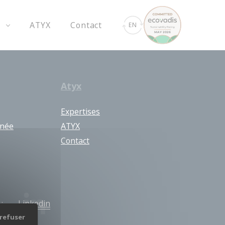
s
ATYX
Contact
EN
Atyx
Expertises
anée
ATYX
Contact
:
Linkedin
refuser