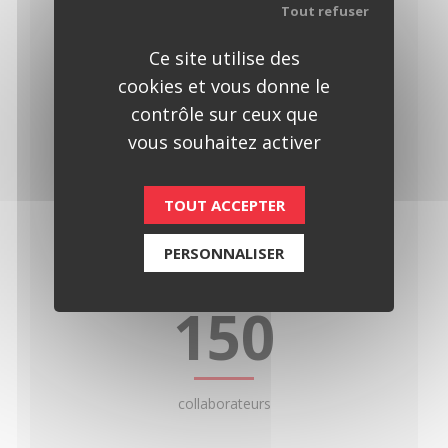
Tout refuser
Atyx en chiffres
Ce site utilise des
ATYX est une entreprise à taille humaine
cookies et vous donne le
au développement régulier et raisonné
contrôle sur ceux que
vous souhaitez activer
15
TOUT ACCEPTER
PERSONNALISER
millions d’euros de chiffre d’affaires en 2025
150
collaborateurs