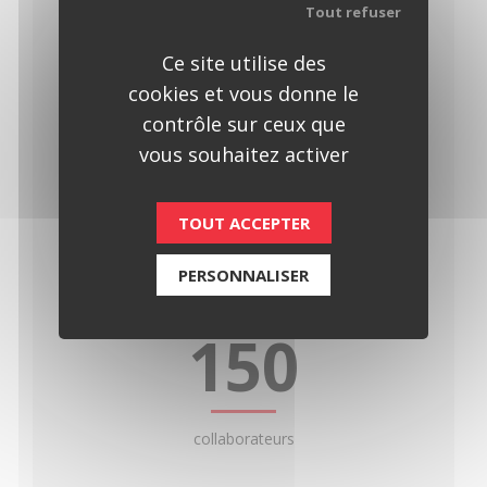
Tout refuser
Atyx en chiffres
Ce site utilise des
ATYX est une entreprise à taille humaine
cookies et vous donne le
au développement régulier et raisonné
contrôle sur ceux que
vous souhaitez activer
15
TOUT ACCEPTER
PERSONNALISER
millions d’euros de chiffre d’affaires en 2025
150
collaborateurs