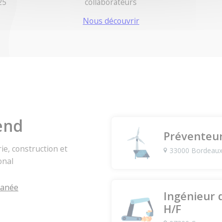
25
collaborateurs
Nous découvrir
end
Préventeur
ie, construction et
33000 Bordeau
onal
tanée
Ingénieur 
H/F