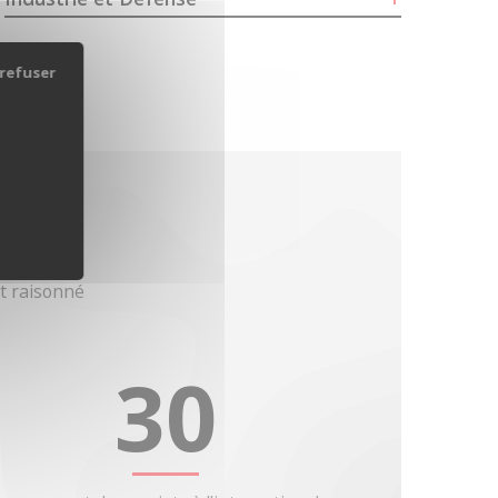
refuser
t raisonné
30