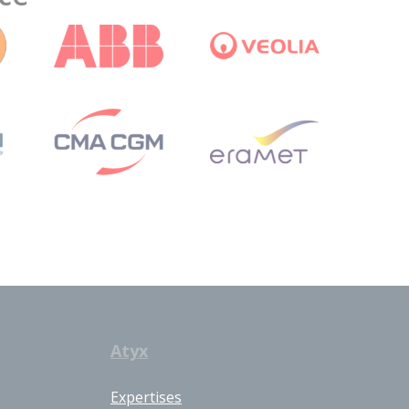
Atyx
Expertises