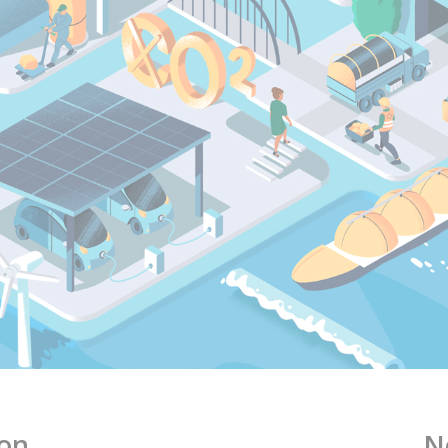
ion
N