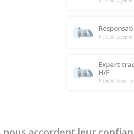
97300 Cayenne
Responsabl
97300 Cayenne
Expert trac
H/F
10000 Rabat
s nous accordent leur confia