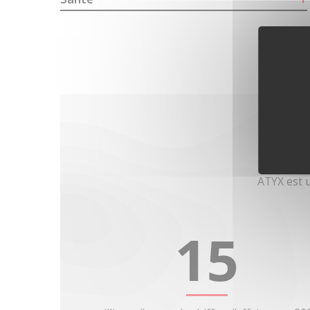
ATYX est 
15