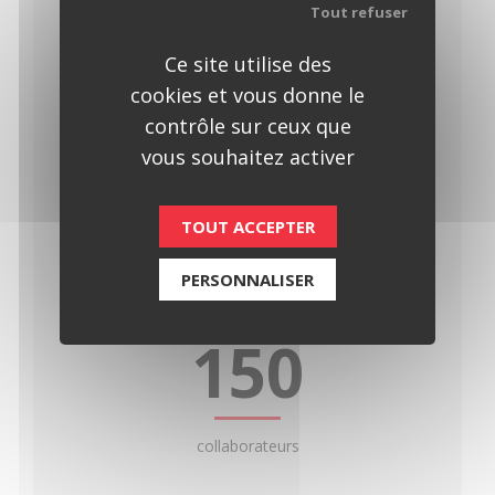
Tout refuser
Atyx en chiffres
Ce site utilise des
ATYX est une entreprise à taille humaine
cookies et vous donne le
au développement régulier et raisonné
contrôle sur ceux que
vous souhaitez activer
15
TOUT ACCEPTER
PERSONNALISER
millions d’euros de chiffre d’affaires en 2025
150
collaborateurs