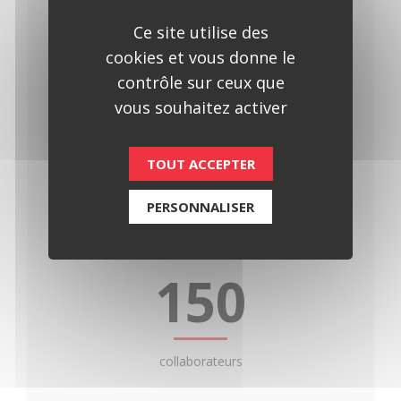
Atyx en chiffres
Ce site utilise des
cookies et vous donne le
ATYX est une entreprise à taille humaine
contrôle sur ceux que
au développement régulier et raisonné
vous souhaitez activer
15
TOUT ACCEPTER
PERSONNALISER
millions d’euros de chiffre d’affaires en 2025
150
collaborateurs